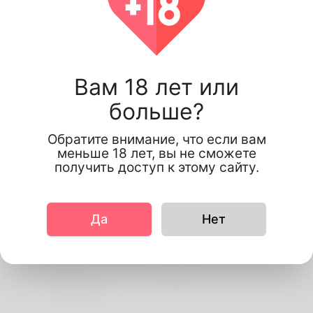
Osadebamwen Patrick
Вам 18 лет или
больше?
Обратите внимание, что если вам
меньше 18 лет, вы не сможете
получить доступ к этому сайту.
Информация о профиле
основной
Да
Нет
More information
предпочтительный
english
язык
Do you have
No
children?