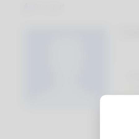
Osad
Prof
Ba
Mo
B
Do