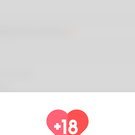
ebamwen Patrick
il Information
sic
re information
evorzugte Sprache
english
 you have children?
No