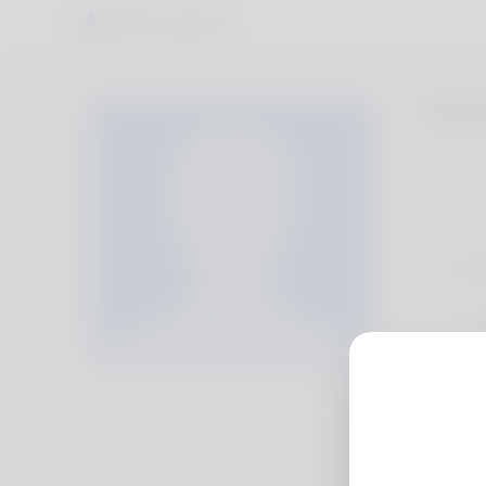
Osad
Info
Di
Mo
Li
Do