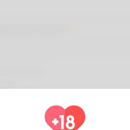
ebamwen Patrick
rmazioni sul profilo
 base
re information
ngua preferita
english
 you have children?
No