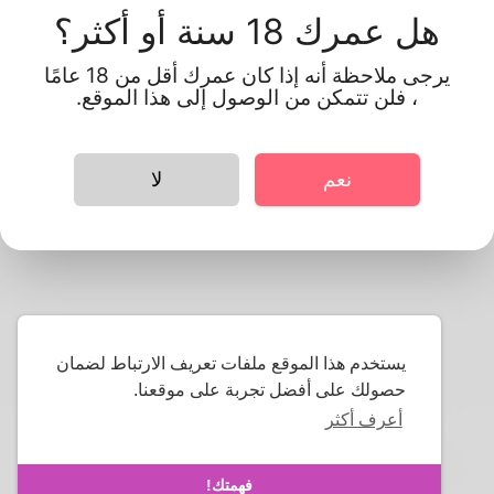
سياسة خاصة
هل عمرك 18 سنة أو أكثر؟
يرجى ملاحظة أنه إذا كان عمرك أقل من 18 عامًا
، فلن تتمكن من الوصول إلى هذا الموقع.
1- اكتب سياسة الخصوصية
الخاصة بك هنا.
نعم
لا
يستخدم هذا الموقع ملفات تعريف الارتباط لضمان
حصولك على أفضل تجربة على موقعنا.
أعرف أكثر
حقوق النشر © 2026 Korner Spot. كل الحقوق محفوظة.
معلومات عنا
-
شروط
-
سياسة خاصة
-
اتصل
-
الأسئلة الشائعة
فهمتك!
-
استرداد
-
المطورين