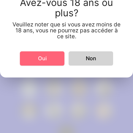
Avez-vous 18 ans ou
plus?
Veuillez noter que si vous avez moins de
18 ans, vous ne pourrez pas accéder à
ce site.
Oui
Non