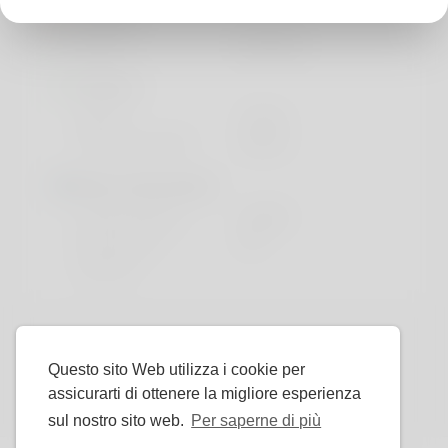
Di base
Genere
Femmina
Sembra
Altezza
142cm
Colore dei capelli
bianca
More information
Lingua preferita
english
Do you have
No
children?
Questo sito Web utilizza i cookie per
assicurarti di ottenere la migliore esperienza
sul nostro sito web.
Per saperne di più