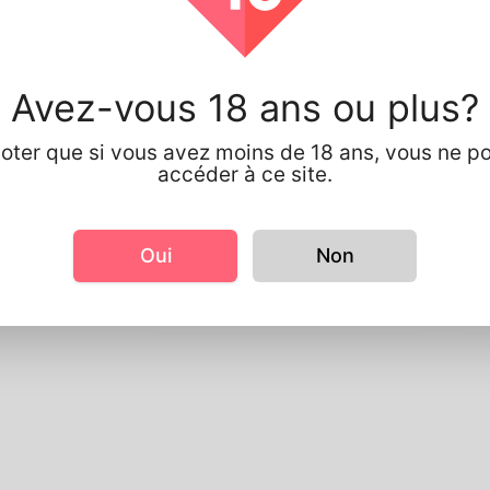
rmation de profil
e base
e sexe
Femell
Avez-vous 18 ans ou plus?
egards
noter que si vous avez moins de 18 ans, vous ne p
 taille
142cm
accéder à ce site.
ouleur de cheveux
blanc
re information
Oui
Non
angue préférée
english
 you have children?
No