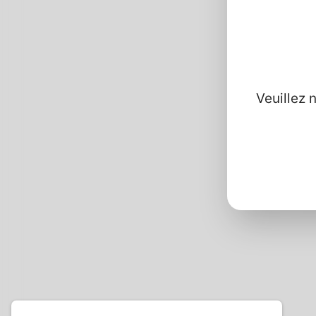
Info
D
L
R
Veuillez 
la
C
Mo
l
Do