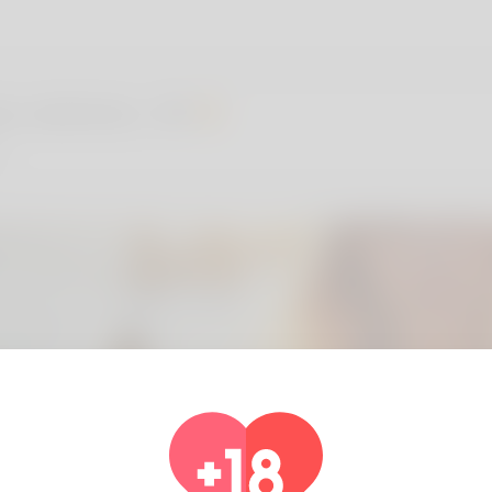
s solomon, 34
n