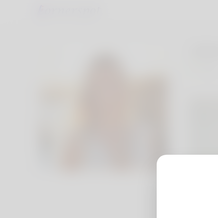
Jame
Japo