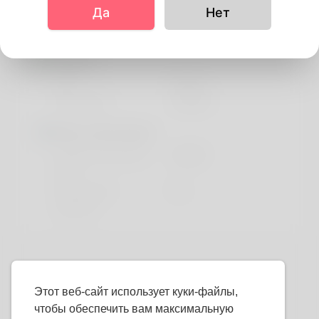
основной
Да
Нет
Пол
мужчина
Видать
Рост
141cm
Цвет волос
черный
More information
предпочтительный
english
язык
Do you have
No
children?
Этот веб-сайт использует куки-файлы,
чтобы обеспечить вам максимальную