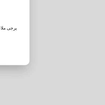
معلوم
الأ
جنس
تبد
ارتفا
لون ا
More information
اللغة
dren?