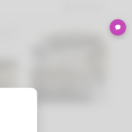
is, 27
slands