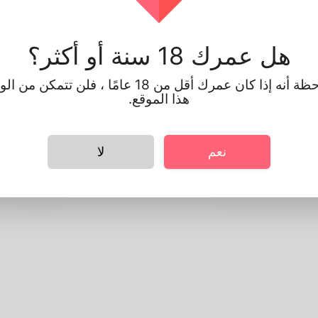
ات الشخصي
ساسية
هل عمرك 18 سنة أو أكثر؟
الذكر
يرجى ملاحظة أنه إذا كان عمرك أقل من 18 عامًا ، فلن 
و
هذا الموقع.
ع
141cm
لشعر
أسود
نعم
لا
 المفضلة
english
No
Do you have chil