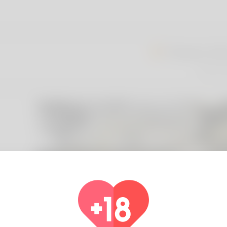
Fawaz Idr
Åland I