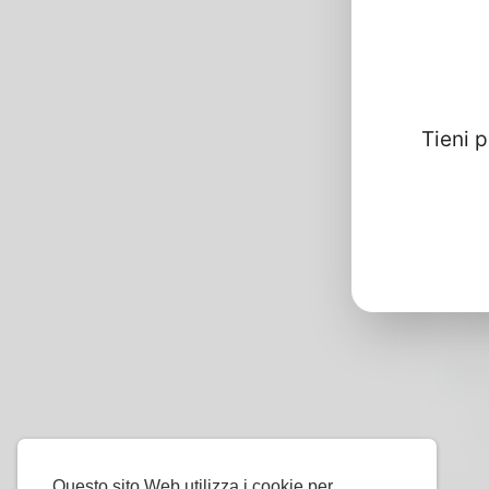
Manua
Tieni 
Info
Di
G
S
Al
Co
Mo
Li
Do
Questo sito Web utilizza i cookie per