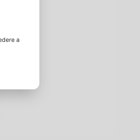
edere a
o