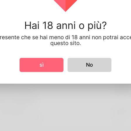
A proposito di te
l fake profile for testing
Hai 18 anni o più?
presente che se hai meno di 18 anni non potrai acc
rmazioni sul profilo
questo sito.
 base
enere
Maschi
sì
No
embra
tezza
141cm
lore dei capelli
bianca
re information
ngua preferita
english
 you have children?
No