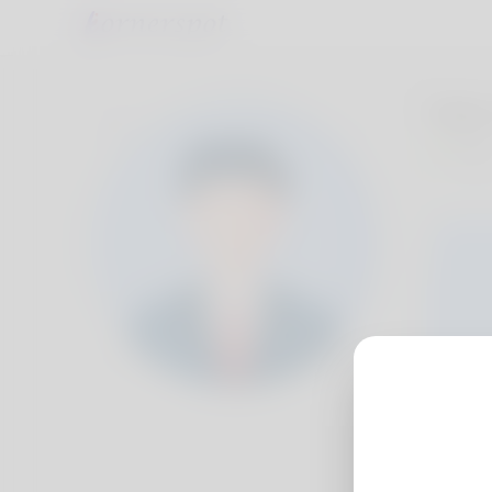
Fake
Alger