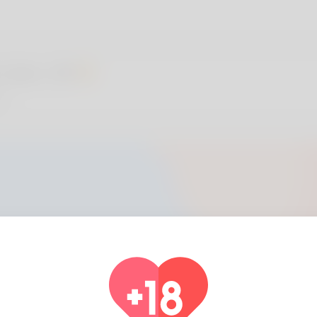
 User, 26
ia