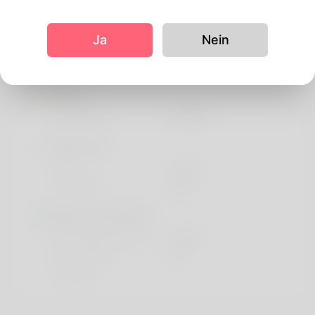
Manual fake profile for testing
Ja
Nein
Profil Information
Basic
Geschlecht
Männlich
Sieht aus
Höhe
141cm
Haarfarbe
Weiß
More information
Bevorzugte Sprache
english
Do you have
No
children?