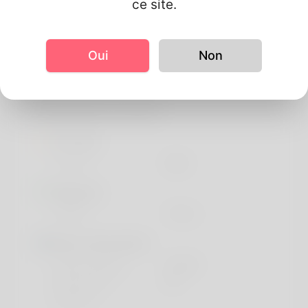
ce site.
Au propos de vous
https://www.rootsanalysis.com/reports/chronic-
Oui
Non
kidney-disease-market/235.html
Information de profil
De base
Le sexe
Mâle
Regards
la taille
175cm
More information
langue préférée
english
Do you have
No
children?