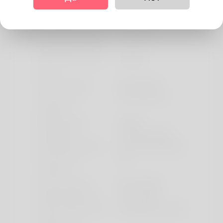
On your first date,
Man pays 100%
who pays the bill?
In a family home, who
50% each
should pay the bills?
предпочтительный
English
язык
Tribe / Ethnicity
Esan (Ishan)
Do you want
Yes, open to it
children?
Marital Status
Single
Interested In
Companionship
Employment Status
Full-time employed
Do you have
No
children?
Do you smoke?
Non-smoker
Highest Education
OND / HND
How involved is your
Somewhat involved
family in your