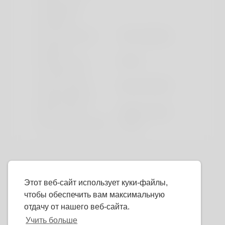
relationship
decisions?
Are you willing to
Yes, anywhere
relocate?
Where do you
Alone
currently live?
Have you been
Never married
married before?
Want to marry
Within 3 years
Do you drink alcohol?
Never
Этот веб-сайт использует куки-файлы,
чтобы обеспечить вам максимальную
отдачу от нашего веб-сайта.
Учить больше