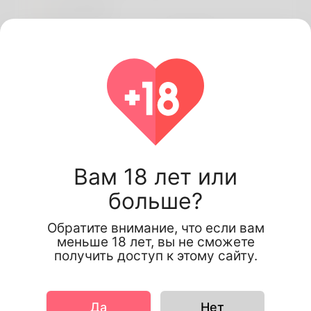
основной
Пол
мужчина
предпочтительный
английский
язык
Видать
Рост
170cm
Цвет волос
черный
More information
Вам 18 лет или
What I Bring to a
Love, Myself, Loyalty,
больше?
Relationship
Honesty, Good
communication,
Обратите внимание, что если вам
Emotional support,
меньше 18 лет, вы не сможете
получить доступ к этому сайту.
Respect, Kindness,
Sense of humour,
Ambition, Affection
Да
Нет
Yearly Salary in £
£0 – £26,000