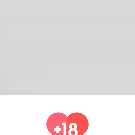
rmación de perfil
ASIC
re information
ioma preferido
english
 you have children?
No