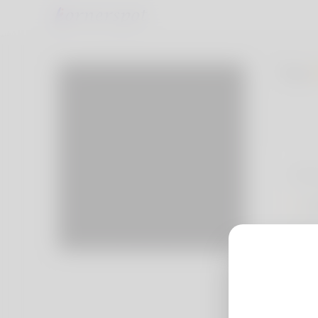
Tola
Info
B
Mo
Id
Do