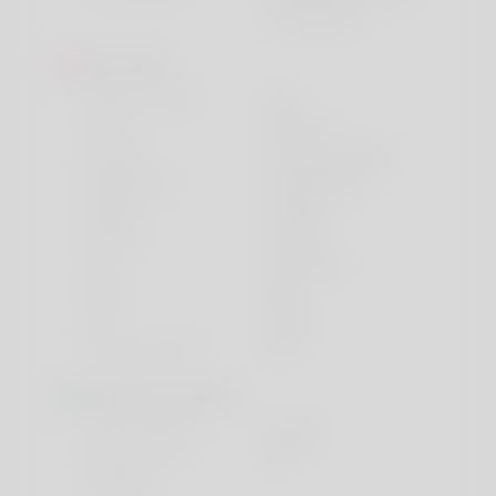
avermelhado
Favoritos
Gênero musical
pop
Prato
iskander
Canção
you are not alone
Passatempo
programming
Cidade
istanbul
Esporte
kung fu
Livro
the secret
Filme
MIB
Cor
black
Programa de TV
GOT
More information
língua preferida
english
Do you have
No
children?