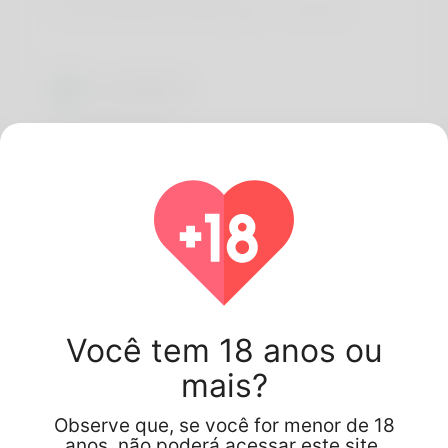
Visit my profile for free followers — click here!
Localização
floreda, NEPTIDE
Você tem 18 anos ou
mais?
Observe que, se você for menor de 18
Interesses
anos, não poderá acessar este site.