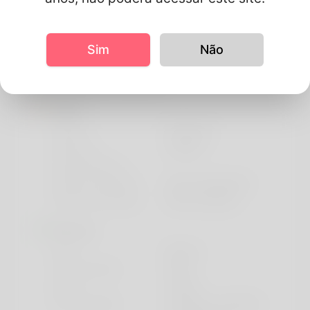
Php
Mysql
Js
Sim
Não
Informações do perfil
Basic
Gênero
Masculino
Status de
Casado
relacionamento
Status de trabalho
estou trabalhando
Nível de educação
Grau avançado
Parece
Etnia
Branco
Tipo de corpo
Volta
Altura
148cm
Cor de cabelo
Vermelho / castanho-