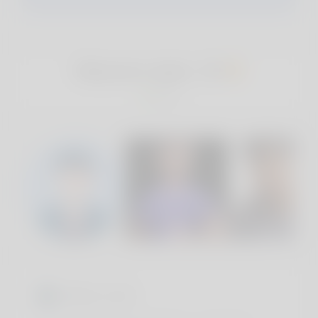
Masoom alam, 18
Peru
Sobre você