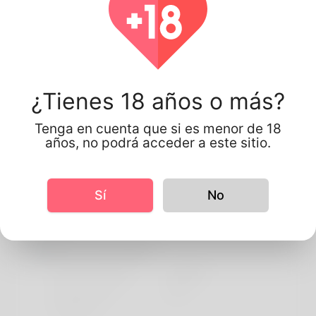
Kester kester
¿Tienes 18 años o más?
Reino Unido
Tenga en cuenta que si es menor de 18
años, no podrá acceder a este sitio.
Información de perfil
Sí
No
BASIC
More information
Idioma preferido
english
Do you have
No
children?