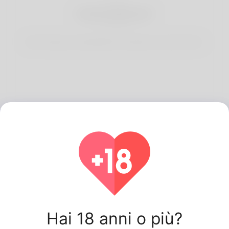
3
Inizia Incontri
Start having conversations and date your best match.
Ultimi Korner Spot
utenti.
Hai 18 anni o più?