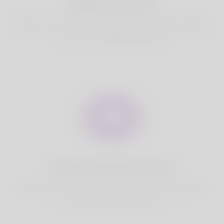
Migliore partita
Based on your location, we find best and suitable matches
for you.It is a Nigeria Dating site
Completamente sicuro
Il tuo account è sicuro su Korner Spot. Non condividiamo
mai i tuoi dati con terze parti.