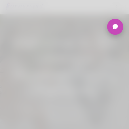
Welcome to the
Ultimate
Nigerian Dating
Platform.
Aderire Korner Spot, Online Dating -
Speed Dating - Matchmaking -
Marketplace