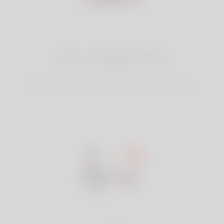
2
Trova corrispondenze
Cerca & amp; Connettiti con le partite perfette per te.