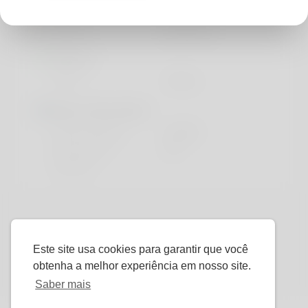
Basic
Gênero
Masculino
Parece
Altura
140cm
More information
língua preferida
english
Do you have
No
children?
Este site usa cookies para garantir que você
obtenha a melhor experiência em nosso site.
Saber mais