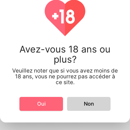
Abdul Adio, 49
Avez-vous 18 ans ou
plus?
Veuillez noter que si vous avez moins de
Information de profil
18 ans, vous ne pourrez pas accéder à
ce site.
De base
Le sexe
Mâle
Oui
Non
Regards
la taille
143cm
Couleur de cheveux
Noir