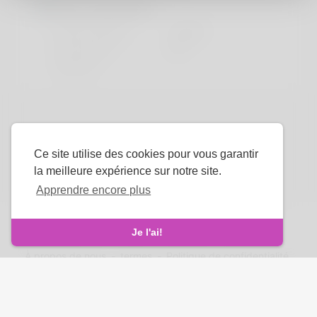
More information
langue préférée
english
Do you have
No
children?
Ce site utilise des cookies pour vous garantir
la meilleure expérience sur notre site.
Apprendre encore plus
droits d'auteur © 2026 Korner Spot. Tous les droits sont
réservés.
Je l'ai!
À propos de nous
-
termes
-
Politique de confidentialité
-
Contact
-
FAQ
-
Rembourser
-
Développeurs
La langue